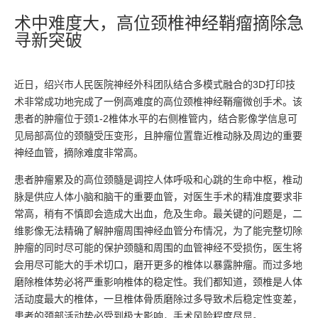
术中难度大，高位颈椎神经鞘瘤摘除急
寻新突破
近日，绍兴市人民医院神经外科团队结合多模式融合的3D打印技
术非常成功地完成了一例高难度的高位颈椎神经鞘瘤微创手术。该
患者的肿瘤位于颈1-2椎体水平的右侧椎管内，结合影像学信息可
见局部高位的颈髓受压变形，且肿瘤位置靠近椎动脉及周边的重要
神经血管，摘除难度非常高。
患者肿瘤累及的高位颈髓是调控人体呼吸和心跳的生命中枢，椎动
脉是供应人体小脑和脑干的重要血管，对医生手术的精准度要求非
常高，稍有不慎即会造成大出血，危及生命。最关键的问题是，二
维影像无法精确了解肿瘤周围神经血管分布情况，为了能完整切除
肿瘤的同时尽可能的保护颈髓和周围的血管神经不受损伤，医生将
会用尽可能大的手术切口，磨开更多的椎体以暴露肿瘤。而过多地
磨除椎体势必将严重影响椎体的稳定性。我们都知道，颈椎是人体
活动度最大的椎体，一旦椎体骨质磨除过多导致术后稳定性变差，
患者的颈部活动势必受到极大影响，手术风险程度尽显。